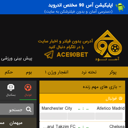
اپلیکیشن آس 90 مختص اندروید
(دسترسی آسان و بدون فیلترشکن به سایت)
پیش بینی ورزشی
پوکر
تخته نرد
انفجار ورژن ۱
بوم
حکم
بازی های مهم زنده
فوتبال
بسکتبال
فوتبال
Manchester City
..
:
..
Atletico Madrid
...
...
...
میهمان
مس
Johor Darul Takzim FC
..
:
..
Chelsea