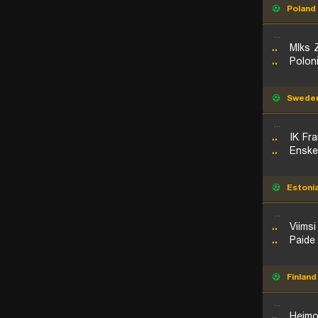
Poland
...
..
Mlks Z
..
Polon
Swede
...
..
IK Fr
..
Enske
Estoni
...
..
Viims
..
Paide
Finland
...
..
Heimo