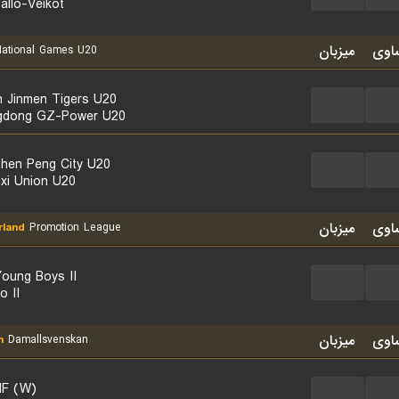
allo-Veikot
اوی
میزبان
ational Games U20
in Jinmen Tigers U20
...
...
gdong GZ-Power U20
hen Peng City U20
...
...
xi Union U20
اوی
میزبان
rland
Promotion League
oung Boys II
...
...
o II
اوی
میزبان
n
Damallsvenskan
 IF (W)
...
...