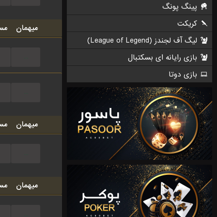
پینگ پونگ
کریکت
میهمان
مس
لیگ آف لجندز (League of Legend)
بازی رایانه ای بسکتبال
...
بازی دوتا
...
میهمان
مس
...
میهمان
مس
...