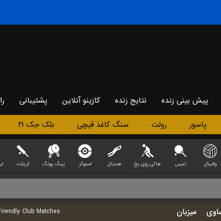
پیش بینی زنده
نتایج زنده
کازینو آنلاین
پشتیبانی
را
پاسور
رولت
سنگ کاغذ قیچی
بلک جک ۲۱
والیبال
تنیس
هاکی روی یخ
هندبال
اسنوکر
پینگ پونگ
کریکت
END)
اوی
میزبان
riendly Club Matches