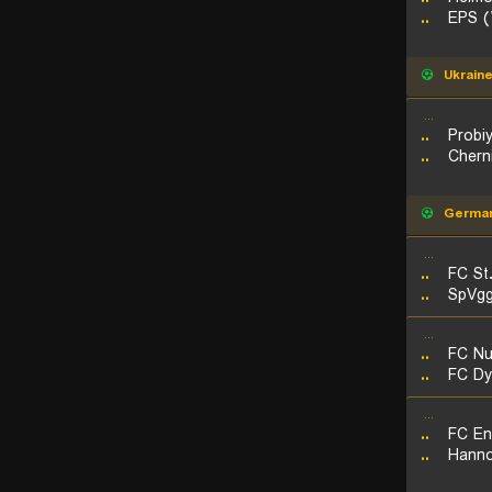
..
EPS 
Ukrain
...
..
Probi
..
Cherni
Germa
...
..
FC St.
..
SpVgg
...
..
FC Nu
..
...
..
FC En
..
Hanno