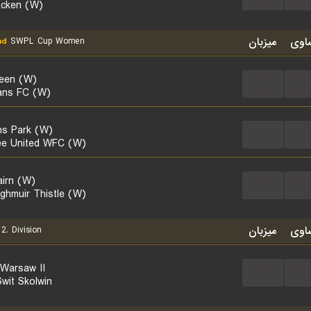
cken (W)
اوی
میزبان
nd
SWPL Cup Women
een (W)
...
...
ans FC (W)
s Park (W)
...
...
e United WFC (W)
airn (W)
...
...
ghmuir Thistle (W)
اوی
میزبان
2. Division
 Warsaw II
...
...
wit Skolwin