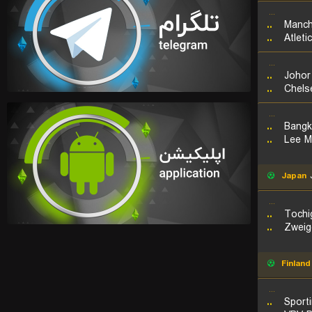
...
..
Manch
..
Atleti
...
..
Johor
..
Chels
...
..
Bangk
..
Lee M
Japan
J
...
..
Tochi
..
Zweig
Finland
...
..
Sporti