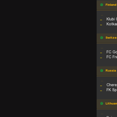
Finland
...
..
Klubi 
..
Kotka
Switze
...
..
FC G
..
FC Fr
Russia
...
..
Chere
..
FK Sp
Lithuan
...