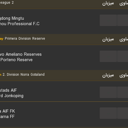
اوی
میزبان
eague 2
dong Mingtu
...
...
ou Professional F.C
اوی
میزبان
ay
Primera Division Reserve
ivo Ameliano Reserves
...
...
 Porteno Reserve
اوی
میزبان
n
2. Division Norra Gotaland
stads AIF
...
...
rd Jonkoping
a AIF FK
...
...
arna FF