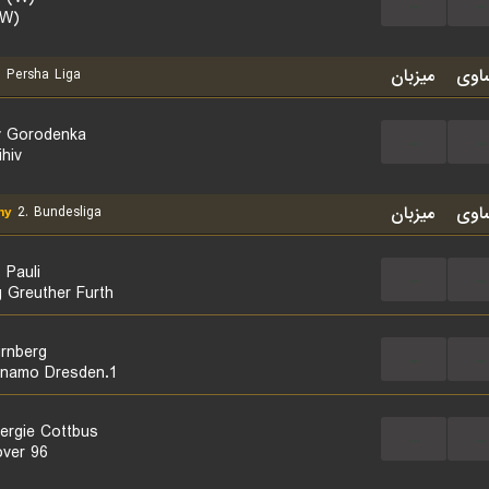
...
...
(W)
اوی
میزبان
e
Persha Liga
y Gorodenka
...
...
hiv
اوی
میزبان
ny
2. Bundesliga
 Pauli
...
...
 Greuther Furth
rnberg
...
...
1.FC Dynamo Dresden
ergie Cottbus
...
...
ver 96