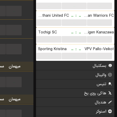
...
...
...
...
Bangkok Glass Pathumthani United FC
..
:
..
Lee Man Warriors FC
...
...
...
...
Tochigi SC
..
:
..
Zweigen Kanazawa
...
...
...
Sporting Kristina
..
:
..
VPV Pallo-Veikot
...
...
...
...
بسکتبال
میهمان
مس
والیبال
...
تنیس
هاکی روی یخ
میهمان
مس
هندبال
اسنوکر
...