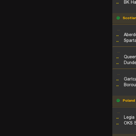
..
BK Ha
Scotla
...
..
Aberd
..
Spart
...
..
Queen
..
Dunde
...
..
Gartc
..
Borou
Poland
...
..
Legia
..
OKS S