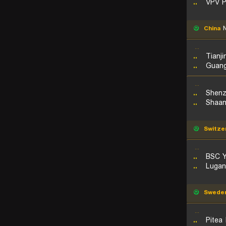
..
VPV P
China
N
...
..
Tianj
..
Guan
...
..
Shenz
..
Shaan
Switze
...
..
BSC Y
..
Lugan
Swede
...
..
Pitea