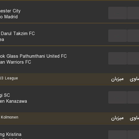
ester City
...
...
co Madrid
 Darul Takzim FC
...
...
ea
ok Glass Pathumthani United FC
...
...
an Warriors FC
اوی
میزبان
3 League
gi SC
...
...
en Kanazawa
اوی
میزبان
Kolmonen
ng Kristina
...
...