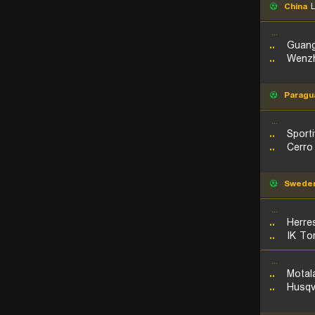
China
L
...
..
Guang
..
Wenzh
Paragu
...
..
Sport
..
Cerro
Swede
...
..
Herre
..
IK To
...
..
Motal
..
Husqv