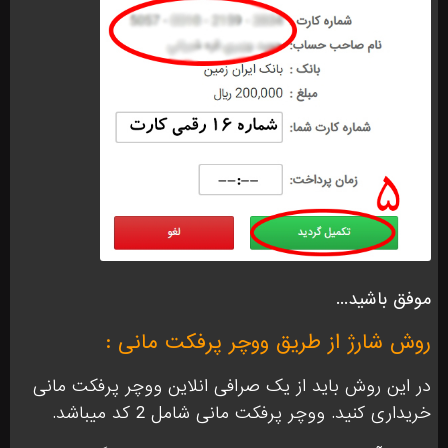
موفق باشید...
روش شارژ از طریق ووچر پرفکت مانی :
در این روش باید از یک ‌صرافی انلاین ووچر پرفکت مانی
خریداری کنید. ووچر پرفکت مانی شامل 2 کد میباشد.