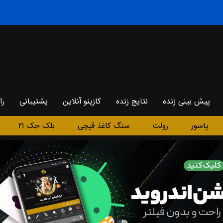
پیش بینی زنده
نتایج زنده
کازینو آنلاین
پشتیبانی
را
پاسور
رولت
سنگ کاغذ قیچی
بلک جک ۲۱