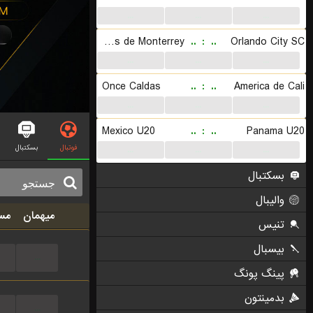
...
...
...
CF Rayados de Monterrey
..
:
..
Orlando City SC
...
...
...
Once Caldas
..
:
..
America de Cali
...
...
...
Mexico U20
..
:
..
Panama U20
فوتبال
بسکتبال
...
...
...
بسکتبال
والیبال
میهمان
مس
تنیس
بیسبال
...
پینگ پونگ
بدمینتون
...