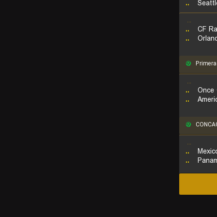
..
Seatt
...
..
CF Ra
..
Orlan
Primera
...
..
Once 
..
Ameri
CONCACA
...
..
Mexic
..
Pana