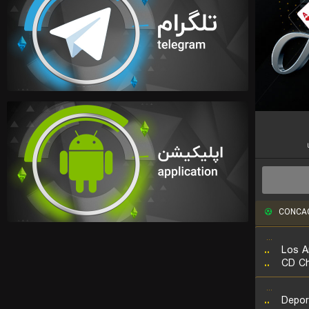
CONCACA
...
..
Los A
..
CD Ch
...
..
Depor