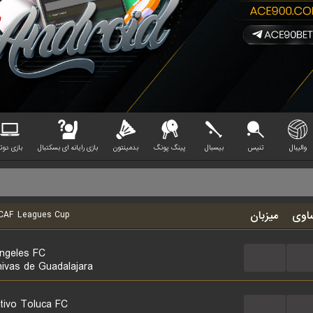
والیبال
تنیس
بیسبال
پینگ پونگ
بدمینتون
بازی رایانه ای بسکتبال
بازی دوتا
اوی
میزبان
F Leagues Cup
ngeles FC
...
...
ivas de Guadalajara
tivo Toluca FC
...
...