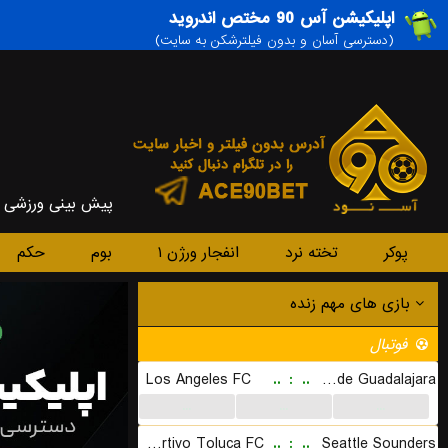
اپلیکیشن آس 90 مختص اندروید
(دسترسی آسان و بدون فیلترشکن به سایت)
پیش بینی ورزشی
پوکر
تخته نرد
انفجار ورژن ۱
بوم
حکم
بازی های مهم زنده
فوتبال
Los Angeles FC
..
:
..
CD Chivas de Guadalajara
...
...
...
Deportivo Toluca FC
..
:
..
Seattle Sounders